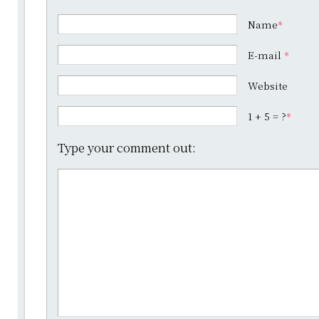
Name
*
E-mail
*
Website
1 + 5 = ?
*
Type your comment out: