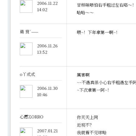
2006.11.22
甘样咪唔怕右手粗过左右咯～
14:02
哈哈～～
勇 贤`——
喂~！下年拿第一啊~！
2006.11.26
13:52
o丫弎弎
厲害啊
~~不過真係小心右手粗過左手阿
2006.11.30
~下次拿第一阿~！
10:46
心愿ZORRO
你天天上网
近视不？
2007.01.21
我就看不见球哈