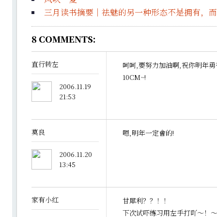
三月读书摘要｜祛魅的另一种形态不是拥有，而
8
COMMENTS:
直行转左
呵呵,要努力加油啊,祝你明年勇
10CM~!
2006.11.19
21:53
莫良
嗯,明年一定會的!
2006.11.20
13:45
家有小红
甘犀利？？！！
下次试吓练习用左手打吖～！